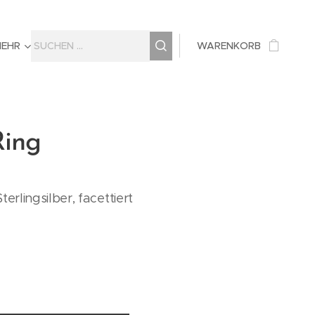
MEHR
WARENKORB
Ring
erlingsilber, facettiert