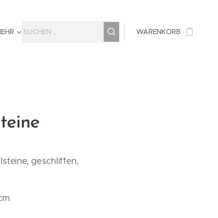
MEHR
WARENKORB
teine
steine, geschliffen,
 cm