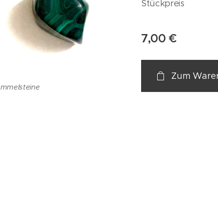
Stückpreis
7,00
€
Zum Waren
ommelsteine