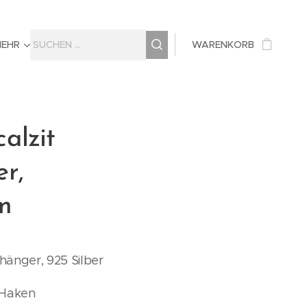
MEHR
WARENKORB
alzit
r,
m
hänger, 925 Silber
 Haken