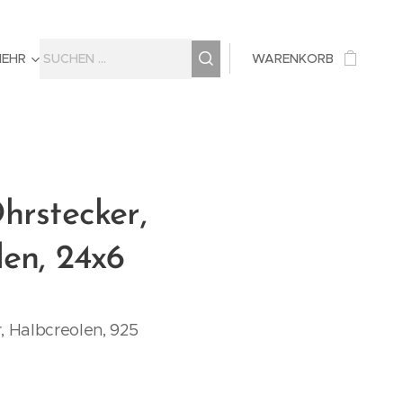
MEHR
WARENKORB
hrstecker,
en, 24x6
, Halbcreolen, 925