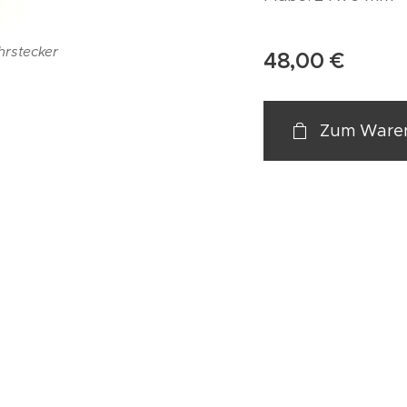
hrstecker
48,00
€
Zum Waren