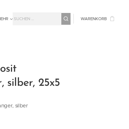
MEHR
WARENKORB
osit
 silber, 25x5
nger, silber