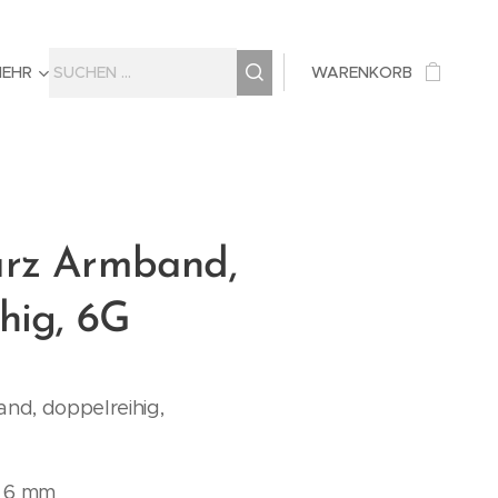
MEHR
WARENKORB
rz Armband,
hig, 6G
d, doppelreihig,
: 6 mm