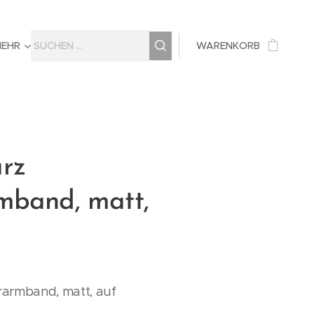
MEHR
WARENKORB
rz
mband, matt,
armband, matt, auf