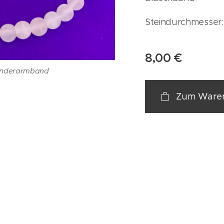
Steindurchmesser
8,00
€
inderarmband
Zum Waren