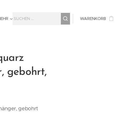
MEHR
WARENKORB
quarz
, gebohrt,
hänger, gebohrt